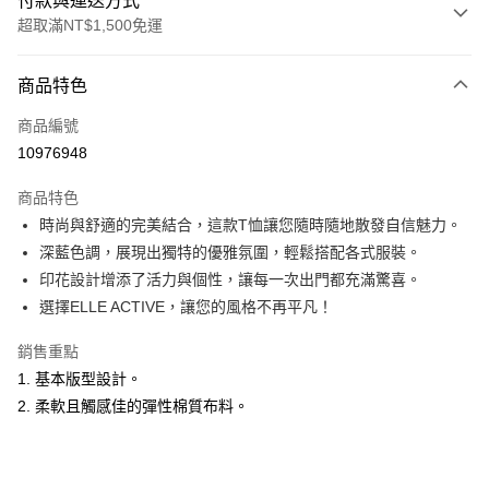
付款與運送方式
超取滿NT$1,500免運
付款方式
商品特色
信用卡一次付款
商品編號
超商取貨付款
10976948
LINE Pay
商品特色
Apple Pay
時尚與舒適的完美結合，這款T恤讓您隨時隨地散發自信魅力。
深藍色調，展現出獨特的優雅氛圍，輕鬆搭配各式服裝。
悠遊付
印花設計增添了活力與個性，讓每一次出門都充滿驚喜。
ATM付款
選擇ELLE ACTIVE，讓您的風格不再平凡！
銷售重點
運送方式
1. 基本版型設計。
全家取貨付款
2. 柔軟且觸感佳的彈性棉質布料。
每筆NT$60，滿NT$1,500(含以上)免運費
付款後全家取貨