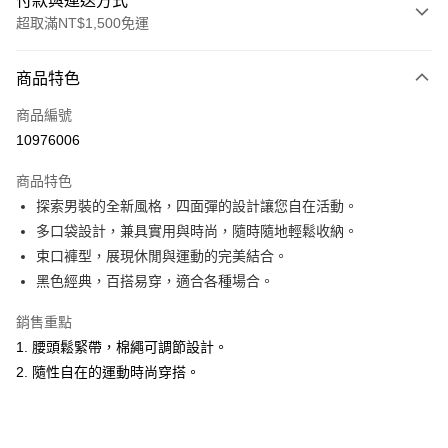
付款與運送方式
超取滿NT$1,500免運
付款方式
商品特色
信用卡一次付款
商品編號
超商取貨付款
10976006
LINE Pay
商品特色
Apple Pay
探索男裝的全新風格，四面彈的設計讓您自在活動。
多口袋設計，兼具實用與時尚，隨時隨地輕鬆收納。
悠遊付
束口褲型，展現休閒與運動的完美結合。
ATM付款
黑色經典，百搭易穿，適合各種場合。
銷售重點
運送方式
1. 腰頭鬆緊帶，棉繩可調節設計。
全家取貨付款
2. 隨性自在的運動時尚穿搭。
每筆NT$60，滿NT$1,500(含以上)免運費
付款後全家取貨