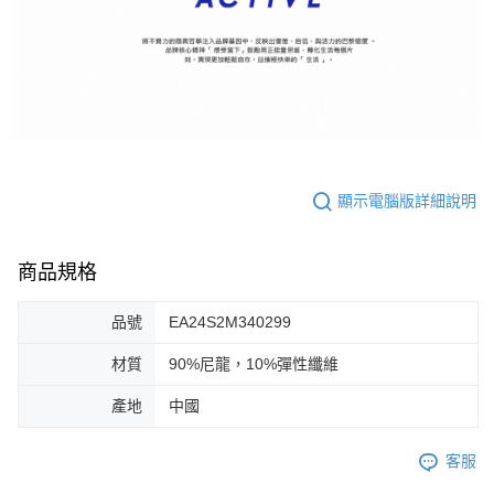
顯示電腦版詳細說明
商品規格
品號
EA24S2M340299
材質
90%尼龍，10%彈性纖維
產地
中國
客服