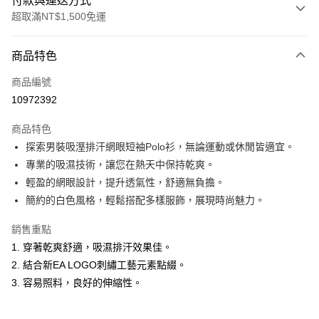
付款與運送方式
超取滿NT$1,500免運
付款方式
商品特色
信用卡一次付款
商品編號
超商取貨付款
10972392
LINE Pay
商品特色
Apple Pay
探索男裝吸溼排汗網眼短袖Polo衫，無論運動或休閒皆適宜。
專業的吸濕技術，讓您在熱天中保持乾爽。
悠遊付
輕盈的網眼設計，提升透氣性，舒適無負擔。
ATM付款
簡約的白色風格，輕鬆搭配多樣服飾，展現時尚魅力。
銷售重點
運送方式
1. 穿著乾爽舒適，吸濕排汗效果佳。
全家取貨付款
2. 結合新EA LOGO刺繡工藝元素點綴。
每筆NT$60，滿NT$1,500(含以上)免運費
3. 容易照料，良好的伸縮性。
付款後全家取貨