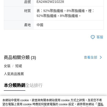
品號
EA24M2W210228
材質
表：92%聚酯纖維，8%聚酯纖維。裡：
92%聚酯纖維，8%聚酯纖維。
產地
中國
客服
商品相關分類 (3)
查看全部
女裝
短裙
人氣商品推薦
本分類熱銷
全站排行
本網站中使用 cookie，欲查詢有關本網站使用 cookie 方式之詳情，及若您不希
熱門標籤
望在電腦上使用 cookie 時應如何變更電腦的 cookie 設定，請參閱本網站「
隱私