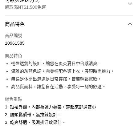
付款與運送方式
超取滿NT$1,500免運
付款方式
商品特色
信用卡一次付款
商品編號
超商取貨付款
10961585
LINE Pay
商品特色
Apple Pay
輕盈透氣的設計，讓您在炎炎夏日中倍感清爽。
優雅的灰藍色調，完美搭配各類上衣，展現時尚魅力。
悠遊付
無論是休閒出遊還是日常穿搭，皆能輕鬆駕馭。
ATM付款
高品質面料，讓您自在活動，享受每一刻的舒適。
銷售重點
運送方式
1. 短裙外觀，內部為彈力褲裝，穿起來舒適安心
全家取貨付款
2. 腰頭鬆緊帶，無拉鍊設計。
每筆NT$60，滿NT$1,500(含以上)免運費
3. 乾爽舒適，吸濕排汗效果佳。
付款後全家取貨