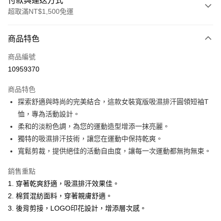
付款與運送方式
超取滿NT$1,500免運
付款方式
商品特色
信用卡一次付款
商品編號
超商取貨付款
10959370
LINE Pay
商品特色
Apple Pay
探索舒適與時尚的完美結合，這款女裝寬版吸濕排汗圓領短袖T
恤，專為活動設計。
悠遊付
柔和的淡粉色調，為您的運動造型增添一抹亮麗。
ATM付款
獨特的吸濕排汗技術，讓您在運動中保持乾爽。
寬鬆剪裁，提供絕佳的活動自由度，讓每一次運動都無拘無束。
運送方式
銷售重點
全家取貨付款
1. 穿著乾爽舒適，吸濕排汗效果佳。
每筆NT$60，滿NT$1,500(含以上)免運費
2. 棉質混紡面料，穿著親膚舒適。
付款後全家取貨
3. 後背剪接，LOGO印花設計，增添層次感。