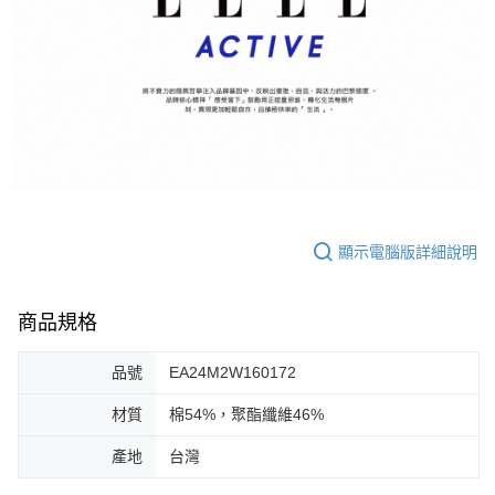
顯示電腦版詳細說明
商品規格
品號
EA24M2W160172
材質
棉54%，聚酯纖維46%
產地
台灣