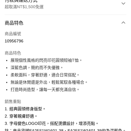
付款與運送方式
超取滿NT$1,500免運
付款方式
商品特色
信用卡一次付款
商品編號
超商取貨付款
10956796
LINE Pay
商品特色
Apple Pay
展現個性風格的閃亮印花圓領短袖T恤。
深藍色調，簡約而不失優雅。
悠遊付
柔軟面料，穿著舒適，適合日常搭配。
ATM付款
無論是休閒還是外出，輕鬆駕馭各種場合。
打造時尚造型，讓每一天都充滿自信。
運送方式
銷售重點
全家取貨付款
1. 經典圓領修身版型。
每筆NT$60，滿NT$1,500(含以上)免運費
2. 穿著親膚舒適。
付款後全家取貨
3. 字母變色LOGO印花，搭配燙鑽設計，增添亮點。
註：商品貨號EA25S1W1601-38、EA25S1W1601-39均為深藍色。