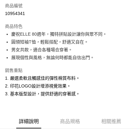
商品編號
超商取貨付款
10954341
LINE Pay
商品特色
Apple Pay
慶祝ELLE 80週年，獨特拼貼設計讓你與眾不同。
圓領短袖T恤，輕鬆搭配，舒適又自在。
悠遊付
男女共款，適合各種場合穿著。
ATM付款
展現個性與風格，無論何時都能自信出門。
銷售重點
運送方式
1. 嚴選柔軟且觸感佳的彈性棉質布料。
全家取貨付款
2. 印花LOGO設計增添視覺效果。
每筆NT$60，滿NT$1,500(含以上)免運費
3. 基本版型設計，提供舒適的穿著感。
付款後全家取貨
每筆NT$60，滿NT$1,500(含以上)免運費
萊爾富取貨付款
詳細說明
商品規格
相關推薦
每筆NT$60，滿NT$1,500(含以上)免運費