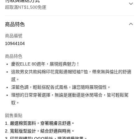
付款與運送方式
超取滿NT$1,500免運
付款方式
商品特色
信用卡一次付款
商品編號
超商取貨付款
10944104
LINE Pay
商品特色
Apple Pay
慶祝ELLE 80週年，展現經典魅力！
這款男女共款純棉印花寬鬆連帽短袖T恤，帶來無與倫比的舒適
悠遊付
感。
ATM付款
深藍色調，輕鬆搭配各式風格，讓您隨時展現個性。
理想的日常穿著選擇，無論是運動還是休閒場合，皆可輕鬆駕
運送方式
馭。
全家取貨付款
銷售重點
每筆NT$60，滿NT$1,500(含以上)免運費
1. 嚴選棉質面料，穿著親膚且舒適。
付款後全家取貨
2. 寬鬆版型設計，結合舒適與時尚。
3. 印花與繡花LOGO設計，增添視覺效果。