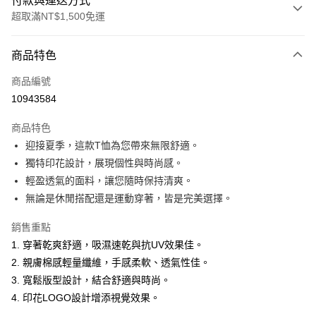
付款與運送方式
超取滿NT$1,500免運
付款方式
商品特色
信用卡一次付款
商品編號
超商取貨付款
10943584
LINE Pay
商品特色
Apple Pay
迎接夏季，這款T恤為您帶來無限舒適。
獨特印花設計，展現個性與時尚感。
悠遊付
輕盈透氣的面料，讓您隨時保持清爽。
ATM付款
無論是休閒搭配還是運動穿著，皆是完美選擇。
銷售重點
運送方式
1. 穿著乾爽舒適，吸濕速乾與抗UV效果佳。
全家取貨付款
2. 親膚棉感輕量纖維，手感柔軟、透氣性佳。
每筆NT$60，滿NT$1,500(含以上)免運費
3. 寬鬆版型設計，結合舒適與時尚。
付款後全家取貨
4. 印花LOGO設計增添視覺效果。