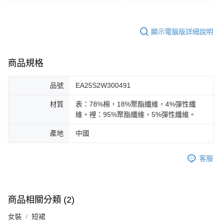
顯示電腦版詳細說明
商品規格
品號
EA25S2W300491
材質
表：78%棉，18%聚酯纖維，4%彈性纖
維。裡：95%聚酯纖維，5%彈性纖維。
產地
中國
客服
商品相關分類 (2)
女裝
短裙