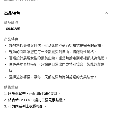
付款方式
商品特色
信用卡一次付款
商品編號
超商取貨付款
10940285
LINE Pay
商品特色
Apple Pay
釋放您的優雅與自信，這款休閒舒適百褶褲裙是完美的選擇。
輕盈的面料讓您在每一步都感受到自由，搭配隨性風格。
悠遊付
百褶設計展現女性的柔美曲線，讓您無論走到哪裡都成為焦點。
ATM付款
白色基調易於搭配，無論是日常出門或特別場合，皆能輕鬆駕
馭。
運送方式
選擇這款褲裙，讓每一天都充滿時尚與舒適的完美結合。
全家取貨付款
銷售重點
每筆NT$60，滿NT$1,500(含以上)免運費
1. 腰部鬆緊帶，內抽繩可調節設計。
付款後全家取貨
2. 結合新EA LOGO繡花工藝元素點綴。
3. 可與同系列上衣做搭配。
每筆NT$60，滿NT$1,500(含以上)免運費