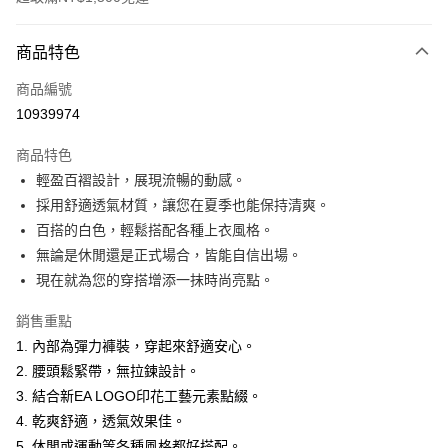
付款方式
商品特色
信用卡一次付款
商品編號
超商取貨付款
10939974
LINE Pay
商品特色
Apple Pay
輕盈百褶設計，展現流暢的動感。
採用舒適透氣材質，讓您在夏季也能保持清爽。
悠遊付
百搭的白色，輕鬆搭配各種上衣風格。
ATM付款
無論是休閒還是正式場合，皆能自信出場。
現在就為您的穿搭增添一抹時尚亮點。
運送方式
銷售重點
全家取貨付款
1. 內部為彈力褲裝，穿起來舒適安心。
每筆NT$60，滿NT$1,500(含以上)免運費
2. 腰頭鬆緊帶，無拉鍊設計。
付款後全家取貨
3. 結合新EA LOGO印花工藝元素點綴。
4. 乾爽舒適，透氣效果佳。
每筆NT$60，滿NT$1,500(含以上)免運費
5. 休閒或運動等各種風格都好搭配。