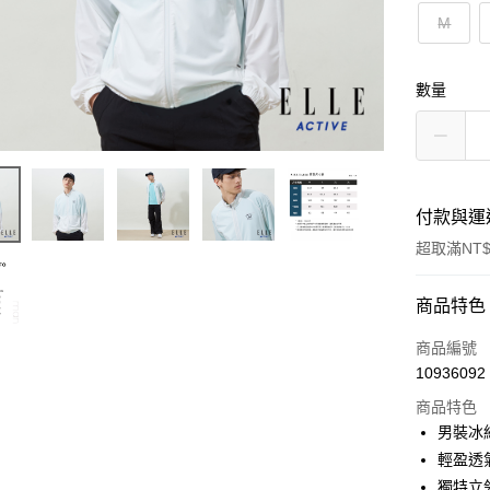
M
數量
付款與運
超取滿NT$
付款方式
商品特色
信用卡一
商品編號
10936092
超商取貨
商品特色
LINE Pay
男裝冰
輕盈透
Apple Pay
獨特立