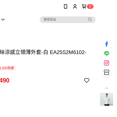
0
絲涼感立領薄外套-白 EA25S2M6102-
1,500免運
490