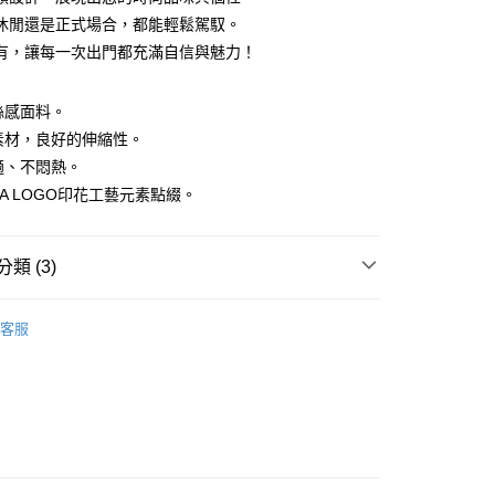
休閒還是正式場合，都能輕鬆駕馭。
有，讓每一次出門都充滿自信與魅力！
冰絲感面料。
性素材，良好的伸縮性。
舒適、不悶熱。
付款
EA LOGO印花工藝元素點綴。
0，滿NT$1,500(含以上)免運費
家取貨
類 (3)
0，滿NT$1,500(含以上)免運費
外套
貨付款
客服
0，滿NT$1,500(含以上)免運費
外套】
爾富取貨
系列
0，滿NT$1,500(含以上)免運費
付款
0，滿NT$1,500(含以上)免運費