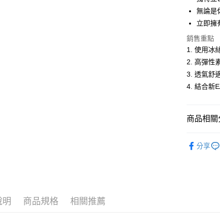
悠遊付
無論是
立即擁
ATM付款
銷售重點
1. 使用
運送方式
2. 高彈
3. 透氣
全家取貨
4. 結合新
每筆NT$6
付款後全
商品相關分
每筆NT$6
男裝
薄
萊爾富取
分享
每筆NT$6
男裝
【
付款後萊
涼感服飾
每筆NT$6
說明
商品規格
相關推薦
7-11取貨
每筆NT$6