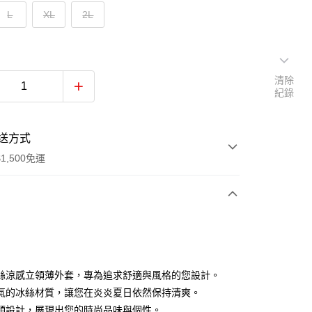
L
XL
2L
清除
紀錄
送方式
1,500免運
次付款
付款
絲涼感立領薄外套，專為追求舒適與風格的您設計。
氣的冰絲材質，讓您在炎炎夏日依然保持清爽。
領設計，展現出您的時尚品味與個性。