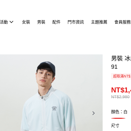
活動
女裝
男裝
配件
門市資訊
主題推薦
會員服務
男裝 冰
91
超取滿NT$
NT$1,
NT$2,980
顏色：白
尺寸