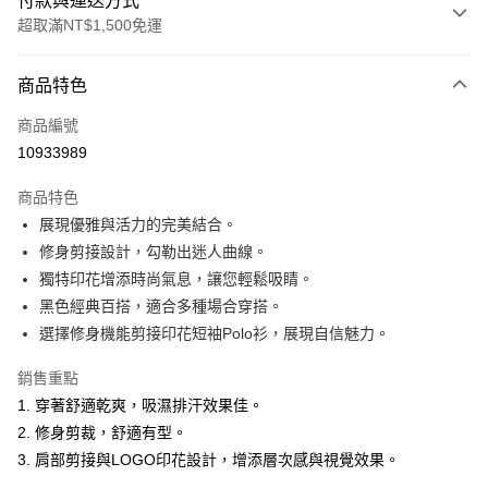
付款與運送方式
超取滿NT$1,500免運
付款方式
商品特色
信用卡一次付款
商品編號
超商取貨付款
10933989
LINE Pay
商品特色
Apple Pay
展現優雅與活力的完美結合。
修身剪接設計，勾勒出迷人曲線。
悠遊付
獨特印花增添時尚氣息，讓您輕鬆吸睛。
ATM付款
黑色經典百搭，適合多種場合穿搭。
選擇修身機能剪接印花短袖Polo衫，展現自信魅力。
運送方式
銷售重點
全家取貨付款
1. 穿著舒適乾爽，吸濕排汗效果佳。
每筆NT$60，滿NT$1,500(含以上)免運費
2. 修身剪裁，舒適有型。
付款後全家取貨
3. 肩部剪接與LOGO印花設計，增添層次感與視覺效果。